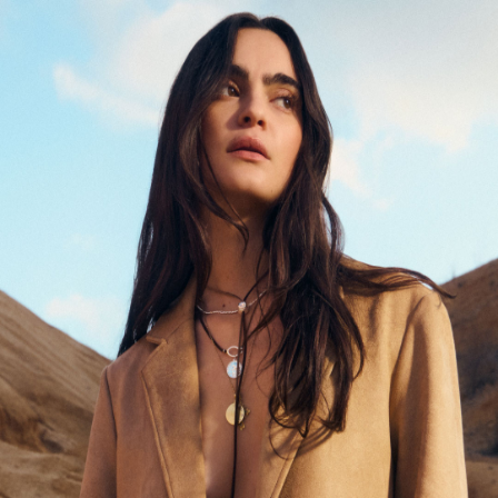
2 MARTS - 15 MARTS 2026
-30% jaunajām pavasara kolekcijām, veicot pirkumu no 30€
-30% jaunajām pavasara kolekcijām, veicot pirkumu no 30€